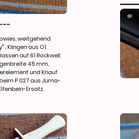
8---
owies, weitgehend
" , Klingen aus O1
lassen auf 61 Rockwell.
ngenbreite 45 mm,
ierelement und Knauf
n beim P 027 aus Juma-
Elfenbein-Ersatz.