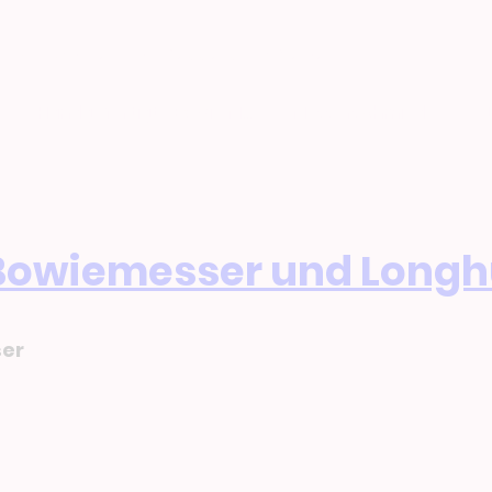
Schwalbenhof Messerschmiede
Handgefertigte Bowie Messer
Messerschmiede
 Bowiemesser und Longh
ser