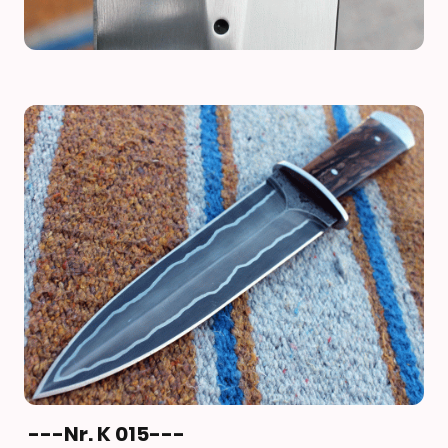
---Nr. K 015---