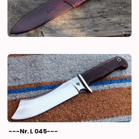
---Nr. L 045---